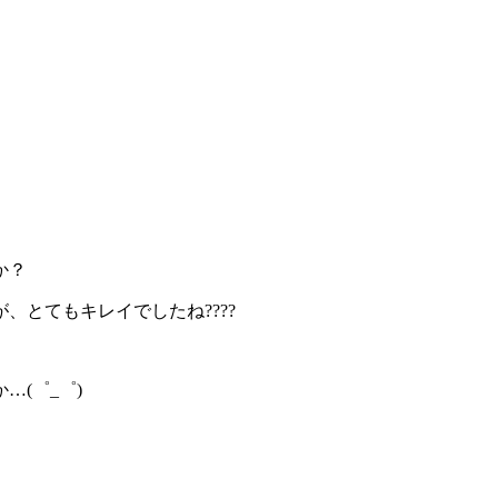
か？
とてもキレイでしたね????
(゜_゜)