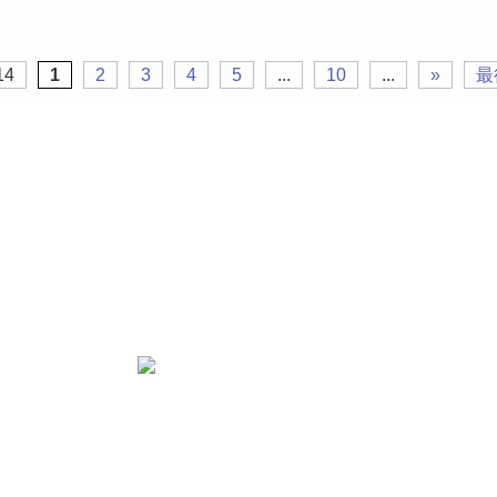
14
1
2
3
4
5
...
10
...
»
最
施工エリア
19-41
三重県四日市市/桑名市/鈴鹿市/津市/いなべ