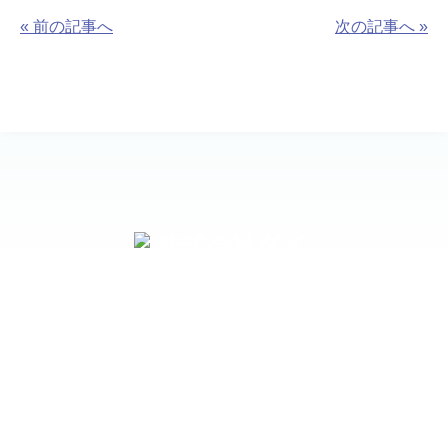
« 前の記事へ
次の記事へ »
お問い合わせ先
〒510-8004
三重県四日市市富田一色町19-41
TEL 059-324-4455
FAX 059-324-6062