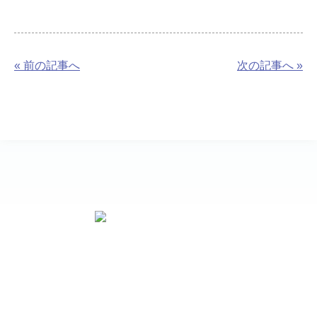
« 前の記事へ
次の記事へ »
お問い合わせ先
〒510-8004
三重県四日市市富田一色町19-41