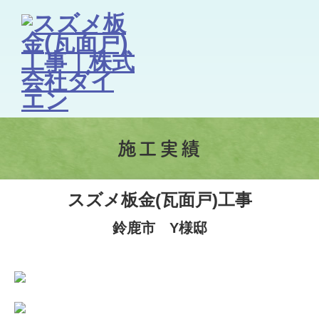
施工実績
スズメ板金(瓦面戸)工事
鈴鹿市 Y様邸