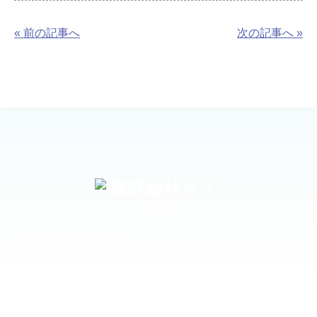
« 前の記事へ
次の記事へ »
お問い合わせ先
〒510-8004
三重県四日市市富田一色町19-41
TEL 059-324-4455
FAX 059-324-6062