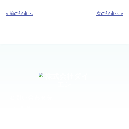
« 前の記事へ
次の記事へ »
お問い合わせ先
〒510-8004
三重県四日市市富田一色町19-41
TEL 059-324-4455
FAX 059-324-6062