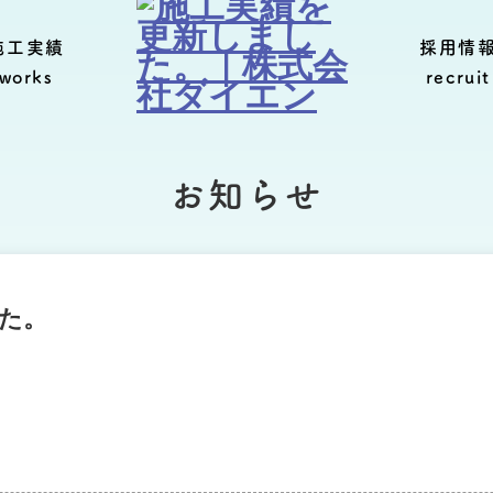
施工実績
採用情
works
recruit
お知らせ
た。