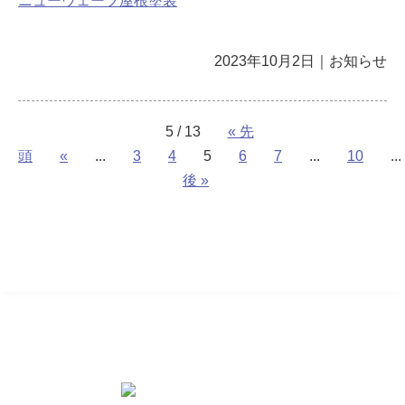
ニューウェーブ屋根塗装
2023年10月2日
｜
お知らせ
5 / 13
« 先
頭
«
...
3
4
5
6
7
...
10
...
後 »